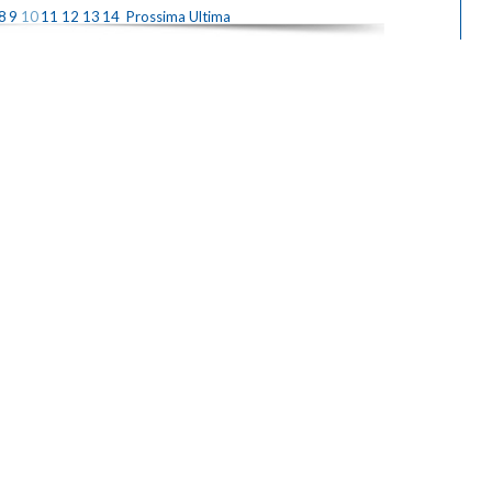
8
9
10
11
12
13
14
Prossima
Ultima