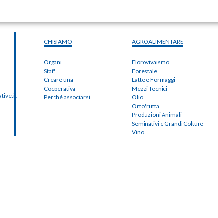
CHISIAMO
AGROALIMENTARE
Organi
Florovivaismo
Staff
Forestale
Creare una
Latte e Formaggi
Cooperativa
Mezzi Tecnici
ive.it
Perché associarsi
Olio
Ortofrutta
Produzioni Animali
Seminativi e Grandi Colture
Vino