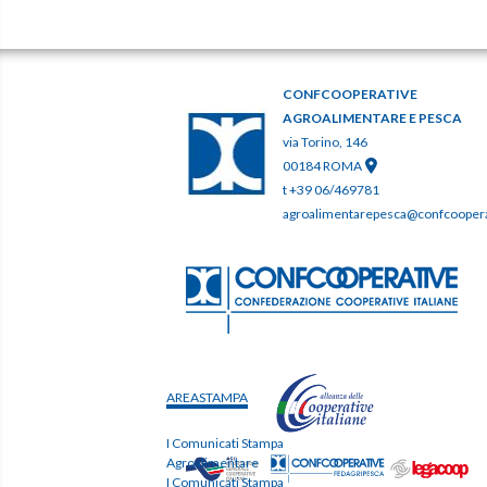
CONFCOOPERATIVE
AGROALIMENTARE E PESCA
via Torino, 146
00184 ROMA
t +39 06/469781
agroalimentarepesca@confcooperat
AREASTAMPA
I Comunicati Stampa
Agroalimentare
I Comunicati Stampa