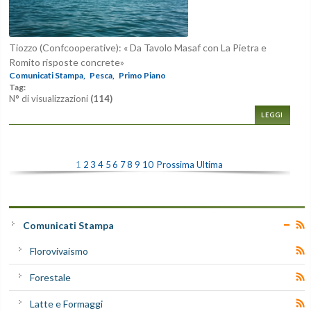
Tiozzo (Confcooperative): « Da Tavolo Masaf con La Pietra e
Romito risposte concrete»
Comunicati Stampa,
Pesca,
Primo Piano
Tag:
N° di visualizzazioni
(114)
LEGGI
1
2
3
4
5
6
7
8
9
10
Prossima
Ultima
Comunicati Stampa
Florovivaismo
Forestale
Latte e Formaggi