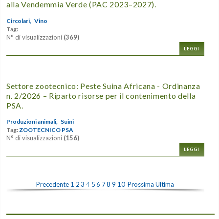
alla Vendemmia Verde (PAC 2023–2027).
Circolari,
Vino
Tag:
N° di visualizzazioni
(369)
LEGGI
Settore zootecnico: Peste Suina Africana - Ordinanza
n. 2/2026 – Riparto risorse per il contenimento della
PSA.
Produzioni animali,
Suini
Tag:
ZOOTECNICO PSA
N° di visualizzazioni
(156)
LEGGI
Precedente
1
2
3
4
5
6
7
8
9
10
Prossima
Ultima