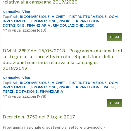
relativa alla campagna 2019/2020
Normativa,
Vino
Tag:
PNS
,
RICONVERSIONE
,
VIGNETI
,
RISTRUTTURAZIONE
,
OCM
,
INVESTIMENTI
,
PROMOZIONE
,
RISORSE
,
RIPARTIZIONE
,
DOTAZIONE
,
FINANZIARIA
,
RIMODULAZIONE
,
2020
N° di visualizzazioni
(613)
LEGGI
DM N. 2987 del 15/05/2018 - Programma nazionale di
sostegno al settore vitivinicolo - Ripartizione della
dotazionefinanziaria relativa alla campagna
2018/2019
Normativa,
Vino
Tag:
PNS
,
RICONVERSIONE
,
VIGNETI
,
RISTRUTTURAZIONE
,
OCM
,
INVESTIMENTI
,
PROMOZIONE
,
RISORSE
,
RIPARTIZIONE
,
PAESI
,
TERZI
,
DOTAZIONE
,
FINANZIARIA
N° di visualizzazioni
(978)
LEGGI
Decreto n. 3752 del 7 luglio 2017
Programma nazionale di sostegno al settore vitivinicolo -