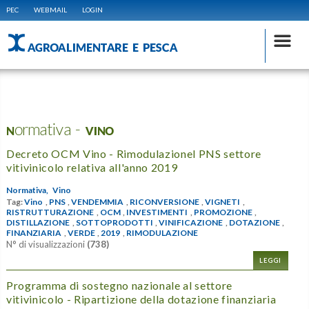
PEC
WEBMAIL
LOGIN
AGROALIMENTARE E PESCA
Normativa - VINO
Decreto OCM Vino - Rimodulazionel PNS settore
vitivinicolo relativa all'anno 2019
Normativa,
Vino
Tag:
Vino
,
PNS
,
VENDEMMIA
,
RICONVERSIONE
,
VIGNETI
,
RISTRUTTURAZIONE
,
OCM
,
INVESTIMENTI
,
PROMOZIONE
,
DISTILLAZIONE
,
SOTTOPRODOTTI
,
VINIFICAZIONE
,
DOTAZIONE
,
FINANZIARIA
,
VERDE
,
2019
,
RIMODULAZIONE
N° di visualizzazioni
(738)
LEGGI
Programma di sostegno nazionale al settore
vitivinicolo - Ripartizione della dotazione finanziaria