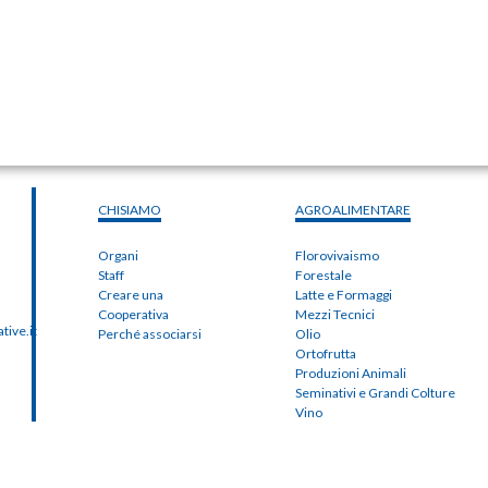
CHISIAMO
AGROALIMENTARE
Organi
Florovivaismo
Staff
Forestale
Creare una
Latte e Formaggi
Cooperativa
Mezzi Tecnici
ive.it
Perché associarsi
Olio
Ortofrutta
Produzioni Animali
Seminativi e Grandi Colture
Vino