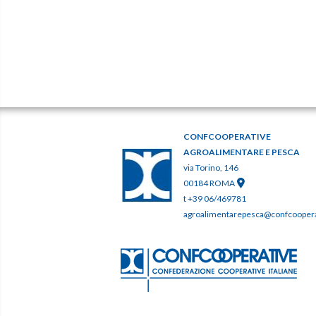
CONFCOOPERATIVE
AGROALIMENTARE E PESCA
via Torino, 146
00184 ROMA
t +39 06/469781
agroalimentarepesca@confcooperat