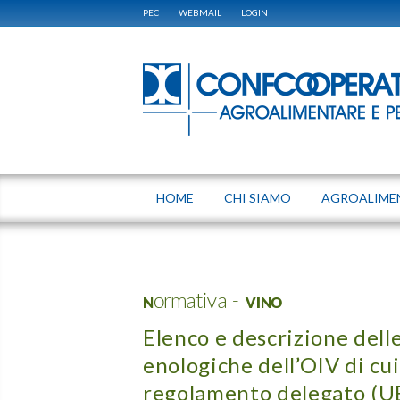
PEC
WEBMAIL
LOGIN
HOME
CHI SIAMO
AGROALIME
Normativa - VINO
Elenco e descrizione dell
enologiche dell’OIV di cui 
regolamento delegato (U