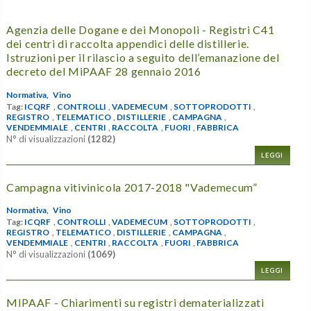
Agenzia delle Dogane e dei Monopoli - Registri C41
dei centri di raccolta appendici delle distillerie.
Istruzioni per il rilascio a seguito dell’emanazione del
decreto del MiPAAF 28 gennaio 2016
Normativa,
Vino
Tag:
ICQRF
,
CONTROLLI
,
VADEMECUM
,
SOTTOPRODOTTI
,
REGISTRO
,
TELEMATICO
,
DISTILLERIE
,
CAMPAGNA
,
VENDEMMIALE
,
CENTRI
,
RACCOLTA
,
FUORI
,
FABBRICA
N° di visualizzazioni
(1282)
LEGGI
Campagna vitivinicola 2017-2018 "Vademecum”
Normativa,
Vino
Tag:
ICQRF
,
CONTROLLI
,
VADEMECUM
,
SOTTOPRODOTTI
,
REGISTRO
,
TELEMATICO
,
DISTILLERIE
,
CAMPAGNA
,
VENDEMMIALE
,
CENTRI
,
RACCOLTA
,
FUORI
,
FABBRICA
N° di visualizzazioni
(1069)
LEGGI
MIPAAF - Chiarimenti su registri dematerializzati