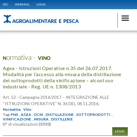
PEC
WEBMAIL
LOGIN
AGROALIMENTARE E PESCA
Normativa - VINO
Agea - Istruzioni Operative n.35 del 26.07.2017.
Modalità per l’accesso alla misura della distillazione
dei sottoprodotti della vinificazione – alcool uso
industriale - Reg. UE n. 1308/2013
Art. 52 - Campagna 2016/2017 – INTEGRAZIONE ALLE
“ISTRUZIONI OPERATIVE” N. 36 DEL 08.11.2016.
Normativa,
Vino
Tag:
PNS
,
AGEA
,
OCM
,
DISTILLAZIONE
,
SOTTOPRODOTTI
,
VINIFICAZIONE
,
MISURA
,
DISTILLERIE
N° di visualizzazioni
(1010)
LEGGI