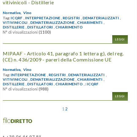
vitivinicoli - Distillerie
Normativa,
Vino
Tag:
ICQRF
,
INTERPRETAZIONE
,
REGISTRI
,
DEMATERIALIZZATI
,
VITIVINICOLI
,
DEMATERIALIZZAZIONE
,
CHIARIMENTI
,
DISTILLERIE
,
DISTILLATORI
,
CHIARIMENTO
N° di visualizzazioni
(1100)
LEGGI
MIPAAF - Articolo 41, paragrafo 1 lettera g), del reg.
(CE) n. 436/2009 - pareri della Commissione UE
Normativa,
Vino
Tag:
INTERPRETAZIONE
,
REGISTRI
,
DEMATERIALIZZATI
,
VITIVINICOLI
,
DEMATERIALIZZAZIONE
,
CHIARIMENTI
,
DISTILLERIE
,
DISTILLATORI
,
CHIARIMENTO
,
: ICQRF
N° di visualizzazioni
(988)
LEGGI
1
2
filoDIRETTO
t +39 06 46 97 81