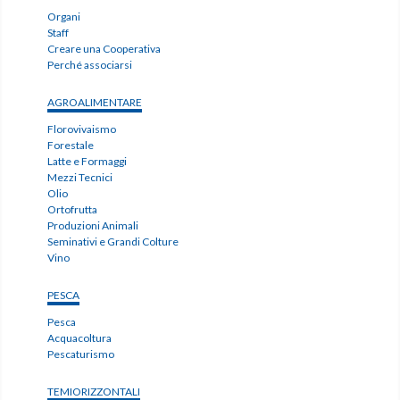
Organi
Staff
Creare una Cooperativa
Perché associarsi
AGROALIMENTARE
Florovivaismo
Forestale
Latte e Formaggi
Mezzi Tecnici
Olio
Ortofrutta
Produzioni Animali
Seminativi e Grandi Colture
Vino
PESCA
Pesca
Acquacoltura
Pescaturismo
TEMIORIZZONTALI