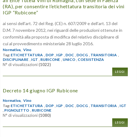
all’Ente Tutela Vini di Romagna, con sede in Faenza
(RA), per consentire l’etichettatura transitoria dei vini
IGP “Rubicone”
ai sensi dell’art. 72 del Reg. (CE) n. 607/2009 e dell’art. 13 del
D.M. 7 novembre 2012, nei riguardi delle produzioni ottenute in
conformità alla proposta di modifica del relativo disciplinare di
cui al provvedimento ministeriale 28 luglio 2016.
Normativa,
Vino
Tag:
ETICHETTATURA
,
DOP
,
IGP
,
DOC
,
DOCG
,
TRANSITORIA
,
DISCIPLINARE
,
IGT
,
RUBICONE
,
UNICO
,
COESISTENZA
N° di visualizzazioni
(1022)
LEGGI
Decreto 14 giugno IGP Rubicone
Normativa,
Vino
Tag:
ETICHETTATURA
,
DOP
,
IGP
,
DOC
,
DOCG
,
TRANSITORIA
,
IGT
,
PIGNOLETTO
,
RUBICONE
N° di visualizzazioni
(1080)
LEGGI