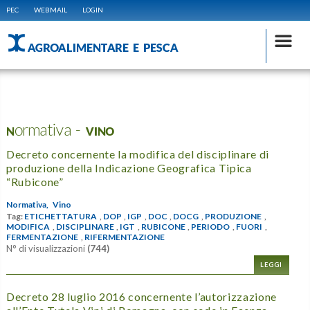
PEC
WEBMAIL
LOGIN
AGROALIMENTARE E PESCA
Normativa - VINO
Decreto concernente la modifica del disciplinare di
produzione della Indicazione Geografica Tipica
“Rubicone”
Normativa,
Vino
Tag:
ETICHETTATURA
,
DOP
,
IGP
,
DOC
,
DOCG
,
PRODUZIONE
,
MODIFICA
,
DISCIPLINARE
,
IGT
,
RUBICONE
,
PERIODO
,
FUORI
,
FERMENTAZIONE
,
RIFERMENTAZIONE
N° di visualizzazioni
(744)
LEGGI
Decreto 28 luglio 2016 concernente l’autorizzazione