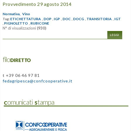
Provvedimento 29 agosto 2014
Normativa,
Vino
Tag:
ETICHETTATURA
,
DOP
,
IGP
,
DOC
,
DOCG
,
TRANSITORIA
,
IGT
,
PIGNOLETTO
,
RUBICONE
N° di visualizzazioni
(930)
LEGGI
filoDIRETTO
t +39 06 46 97 81
fedagripesca@confcooperative.it
Comunicati Stampa