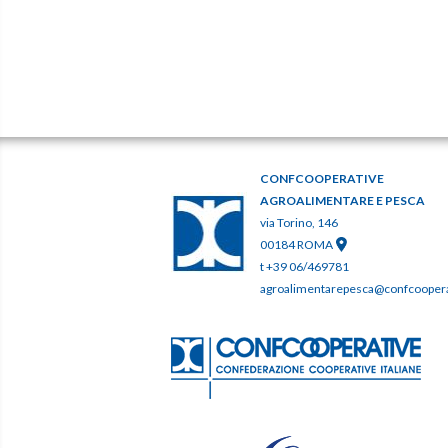
CONFCOOPERATIVE
AGROALIMENTARE E PESCA
via Torino, 146
00184 ROMA
t +39 06/469781
agroalimentarepesca@confcooperat