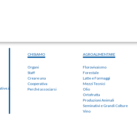
CHISIAMO
AGROALIMENTARE
Organi
Florovivaismo
Staff
Forestale
Creare una
Latte e Formaggi
Cooperativa
Mezzi Tecnici
ive.it
Perché associarsi
Olio
Ortofrutta
Produzioni Animali
Seminativi e Grandi Colture
Vino