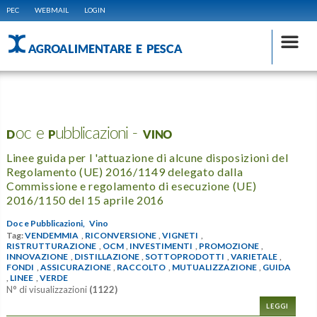
PEC
WEBMAIL
LOGIN
AGROALIMENTARE E PESCA
Doc e Pubblicazioni - VINO
Linee guida per l 'attuazione di alcune disposizioni del
Regolamento (UE) 2016/1149 delegato dalla
Commissione e regolamento di esecuzione (UE)
2016/1150 del 15 aprile 2016
Doc e Pubblicazioni,
Vino
Tag:
VENDEMMIA
,
RICONVERSIONE
,
VIGNETI
,
RISTRUTTURAZIONE
,
OCM
,
INVESTIMENTI
,
PROMOZIONE
,
INNOVAZIONE
,
DISTILLAZIONE
,
SOTTOPRODOTTI
,
VARIETALE
,
FONDI
,
ASSICURAZIONE
,
RACCOLTO
,
MUTUALIZZAZIONE
,
GUIDA
,
LINEE
,
VERDE
N° di visualizzazioni
(1122)
LEGGI