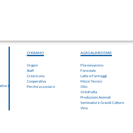
CHISIAMO
AGROALIMENTARE
Organi
Florovivaismo
Staff
Forestale
Creare una
Latte e Formaggi
Cooperativa
Mezzi Tecnici
ive.it
Perché associarsi
Olio
Ortofrutta
Produzioni Animali
Seminativi e Grandi Colture
Vino