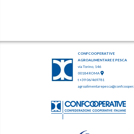
CONFCOOPERATIVE
AGROALIMENTARE E PESCA
via Torino, 146
00184 ROMA
t +39 06/469781
agroalimentarepesca@confcooperat