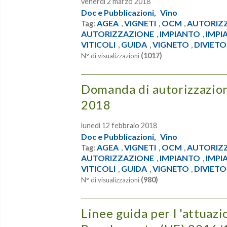
venerdì 2 marzo 2018
Doc e Pubblicazioni,
Vino
AGEA
VIGNETI
OCM
AUTORIZ
Tag:
,
,
,
AUTORIZZAZIONE
IMPIANTO
IMPI
,
,
VITICOLI
GUIDA
VIGNETO
DIVIETO
,
,
,
(1017)
N° di visualizzazioni
Domanda di autorizzazione
2018
lunedì 12 febbraio 2018
Doc e Pubblicazioni,
Vino
AGEA
VIGNETI
OCM
AUTORIZ
Tag:
,
,
,
AUTORIZZAZIONE
IMPIANTO
IMPI
,
,
VITICOLI
GUIDA
VIGNETO
DIVIETO
,
,
,
(980)
N° di visualizzazioni
Linee guida per l 'attuazi