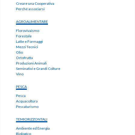
Creare una Cooperativa
Perché associarsi
AGROALIMENTARE
Florovivaismo
Forestale
Latte e Formaggi
Mezzi Tecnici
Olio
Ortofrutta
Produzioni Animali
Seminativi e Grandi Colture
Vino
PESCA
Pesca
Acquacoltura
Pescaturismo
TEMIORIZZONTALI
Ambiente ed Energia
Biologico