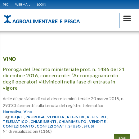
PEC
WEBMAIL
LOGIN
AGROALIMENTARE E PESCA
VINO
Proroga del Decreto ministeriale prot. n. 1486 del 21
dicembre 2016, concernente: “Accompagnamento
degli operatori vitivinicoli nella fase di entrata in
vigore
delle disposizioni di cui al decreto ministeriale 20 marzo 2015, n.
293”.Chiarimenti sulla tenuta del registro telematico
Normativa,
Vino
Tag:
ICQRF
,
PROROGA
,
VENDITA
,
REGISTRI
,
REGISTRO
,
TELEMATICO
,
CHIARIMENTI
,
CHIARIMENTO
,
VENDITE
,
CONFEZIONATO
,
CONFEZIONATI
,
SFUSO
,
SFUSI
N° di visualizzazioni
(1160)
LEGGI