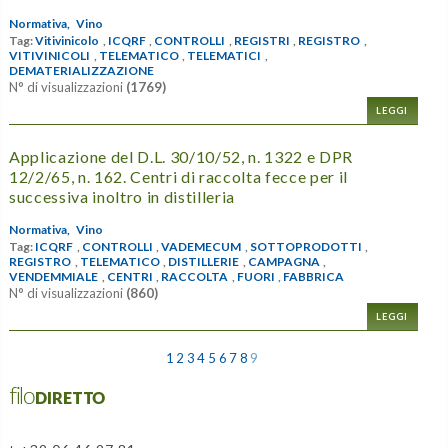
Normativa,
Vino
Tag:
Vitivinicolo
,
ICQRF
,
CONTROLLI
,
REGISTRI
,
REGISTRO
,
VITIVINICOLI
,
TELEMATICO
,
TELEMATICI
,
DEMATERIALIZZAZIONE
N° di visualizzazioni
(1769)
LEGGI
Applicazione del D.L. 30/10/52, n. 1322 e DPR
12/2/65, n. 162. Centri di raccolta fecce per il
successiva inoltro in distilleria
Normativa,
Vino
Tag:
ICQRF
,
CONTROLLI
,
VADEMECUM
,
SOTTOPRODOTTI
,
REGISTRO
,
TELEMATICO
,
DISTILLERIE
,
CAMPAGNA
,
VENDEMMIALE
,
CENTRI
,
RACCOLTA
,
FUORI
,
FABBRICA
N° di visualizzazioni
(860)
LEGGI
1
2
3
4
5
6
7
8
9
filoDIRETTO