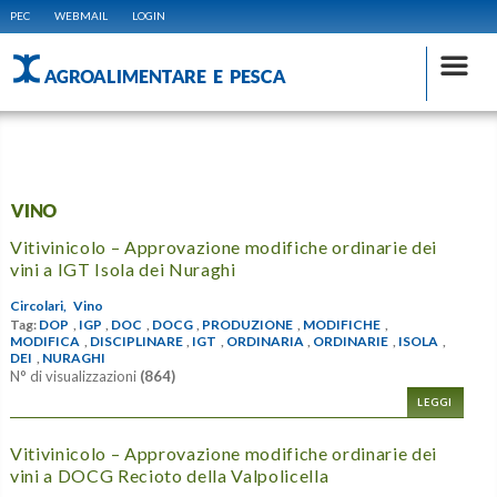
PEC
WEBMAIL
LOGIN
AGROALIMENTARE E PESCA
VINO
Vitivinicolo – Approvazione modifiche ordinarie dei
vini a IGT Isola dei Nuraghi
Circolari,
Vino
Tag:
DOP
,
IGP
,
DOC
,
DOCG
,
PRODUZIONE
,
MODIFICHE
,
MODIFICA
,
DISCIPLINARE
,
IGT
,
ORDINARIA
,
ORDINARIE
,
ISOLA
,
DEI
,
NURAGHI
N° di visualizzazioni
(864)
LEGGI
Vitivinicolo – Approvazione modifiche ordinarie dei
vini a DOCG Recioto della Valpolicella