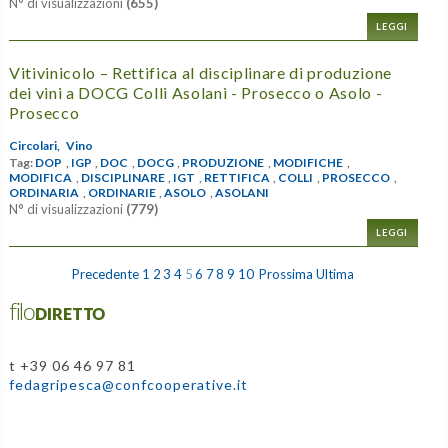
N° di visualizzazioni
(655)
LEGGI
Vitivinicolo – Rettifica al disciplinare di produzione
dei vini a DOCG Colli Asolani - Prosecco o Asolo -
Prosecco
Circolari,
Vino
Tag:
DOP
,
IGP
,
DOC
,
DOCG
,
PRODUZIONE
,
MODIFICHE
,
MODIFICA
,
DISCIPLINARE
,
IGT
,
RETTIFICA
,
COLLI
,
PROSECCO
,
ORDINARIA
,
ORDINARIE
,
ASOLO
,
ASOLANI
N° di visualizzazioni
(779)
LEGGI
Precedente
1
2
3
4
5
6
7
8
9
10
Prossima
Ultima
filoDIRETTO
t +39 06 46 97 81
fedagripesca@confcooperative.it