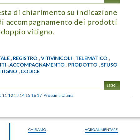
sta di chiarimento su indicazione
 di accompagnamento dei prodotti
i doppio vitigno.
TALE
REGISTRO
VITIVINICOLI
TELEMATICO
,
,
,
,
TI
ACCOMPAGNAMENTO
PRODOTTO
SFUSO
,
,
,
ITIGNO
CODICE
,
LEGGI
0
11
12
13
14
15
16
17
Prossima
Ultima
CHISIAMO
AGROALIMENTARE