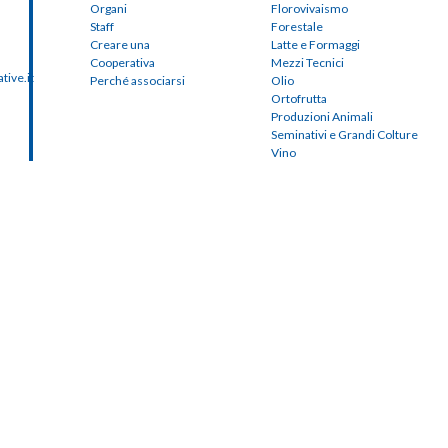
Organi
Florovivaismo
Staff
Forestale
Creare una
Latte e Formaggi
Cooperativa
Mezzi Tecnici
ive.it
Perché associarsi
Olio
Ortofrutta
Produzioni Animali
Seminativi e Grandi Colture
Vino