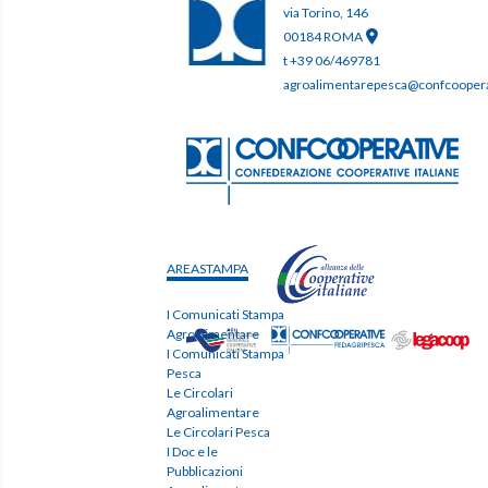
via Torino, 146
00184 ROMA
t +39 06/469781
agroalimentarepesca@confcooperat
AREASTAMPA
I Comunicati Stampa
Agroalimentare
I Comunicati Stampa
Pesca
Le Circolari
Agroalimentare
Le Circolari Pesca
I Doc e le
Pubblicazioni