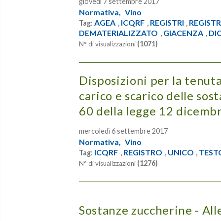
giovedì 7 settembre 2017
Normativa,
Vino
AGEA
ICQRF
REGISTRI
REGIST
Tag:
,
,
,
DEMATERIALIZZATO
GIACENZA
DI
,
,
(1071)
N° di visualizzazioni
Disposizioni per la tenuta
carico e scarico delle sost
60 della legge 12 dicembr
mercoledì 6 settembre 2017
Normativa,
Vino
ICQRF
REGISTRO
UNICO
TEST
Tag:
,
,
,
(1276)
N° di visualizzazioni
Sostanze zuccherine - Al