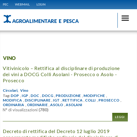
PEC
WEBMAIL
LOGIN
AGROALIMENTARE E PESCA
VINO
Vitivinicolo – Rettifica al disciplinare di produzione
dei vini a DOCG Colli Asolani - Prosecco o Asolo -
Prosecco
Circolari,
Vino
Tag:
DOP
,
IGP
,
DOC
,
DOCG
,
PRODUZIONE
,
MODIFICHE
,
MODIFICA
,
DISCIPLINARE
,
IGT
,
RETTIFICA
,
COLLI
,
PROSECCO
,
ORDINARIA
,
ORDINARIE
,
ASOLO
,
ASOLANI
N° di visualizzazioni
(780)
LEGGI
Decreto di rettifica del Decreto 12 luglio 2019