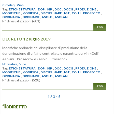
Circolari,
Vino
Tag:
ETICHETTATURA
,
DOP
,
IGP
,
DOC
,
DOCG
,
PRODUZIONE
,
MODIFICHE
,
MODIFICA
,
DISCIPLINARE
,
IGT
,
COLLI
,
PROSECCO
,
ORDINARIA
,
ORDINARIE
,
ASOLO
,
ASOLANI
N° di visualizzazioni
(601)
LEGGI
DECRETO 12 luglio 2019
Modifiche ordinarie del disciplinare di produzione della
denominazione di origine controllata e garantita dei vini «Colli
Asolani - Prosecco» o «Asolo - Prosecco».
Normativa,
Vino
Tag:
ETICHETTATURA
,
DOP
,
IGP
,
DOC
,
DOCG
,
PRODUZIONE
,
MODIFICHE
,
MODIFICA
,
DISCIPLINARE
,
IGT
,
COLLI
,
PROSECCO
,
ORDINARIA
,
ORDINARIE
,
ASOLO
,
ASOLANI
N° di visualizzazioni
(528)
LEGGI
1
2
3
4
5
filoDIRETTO