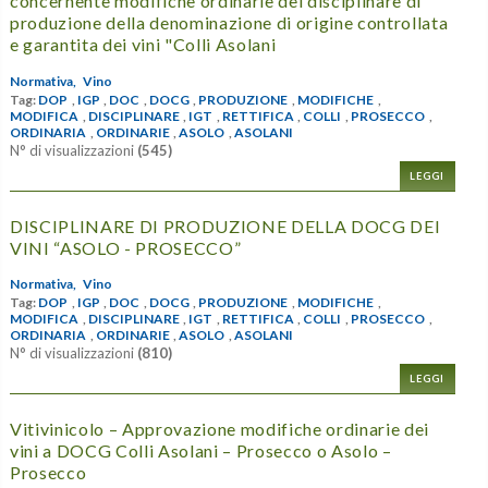
concernente modifiche ordinarie del disciplinare di
produzione della denominazione di origine controllata
e garantita dei vini "Colli Asolani
Normativa,
Vino
Tag:
DOP
,
IGP
,
DOC
,
DOCG
,
PRODUZIONE
,
MODIFICHE
,
MODIFICA
,
DISCIPLINARE
,
IGT
,
RETTIFICA
,
COLLI
,
PROSECCO
,
ORDINARIA
,
ORDINARIE
,
ASOLO
,
ASOLANI
N° di visualizzazioni
(545)
LEGGI
DISCIPLINARE DI PRODUZIONE DELLA DOCG DEI
VINI “ASOLO - PROSECCO”
Normativa,
Vino
Tag:
DOP
,
IGP
,
DOC
,
DOCG
,
PRODUZIONE
,
MODIFICHE
,
MODIFICA
,
DISCIPLINARE
,
IGT
,
RETTIFICA
,
COLLI
,
PROSECCO
,
ORDINARIA
,
ORDINARIE
,
ASOLO
,
ASOLANI
N° di visualizzazioni
(810)
LEGGI
Vitivinicolo – Approvazione modifiche ordinarie dei
vini a DOCG Colli Asolani – Prosecco o Asolo –
Prosecco