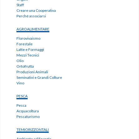
Staff
Creare una Cooperativa
Perché associarsi
AGROALIMENTARE
Florovivaismo
Forestale
Latte e Formaggi
Mezzi Tecnici
Olio
Ortofrutta
Produzioni Animali
Seminativi e Grandi Colture
Vino
PESCA
Pesca
Acquacoltura
Pescaturismo
TEMIORIZZONTALI
Ambiente ed Energia