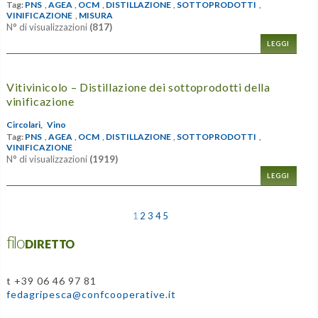
Tag:
PNS
,
AGEA
,
OCM
,
DISTILLAZIONE
,
SOTTOPRODOTTI
,
VINIFICAZIONE
,
MISURA
N° di visualizzazioni
(817)
LEGGI
Vitivinicolo – Distillazione dei sottoprodotti della
vinificazione
Circolari,
Vino
Tag:
PNS
,
AGEA
,
OCM
,
DISTILLAZIONE
,
SOTTOPRODOTTI
,
VINIFICAZIONE
N° di visualizzazioni
(1919)
LEGGI
1
2
3
4
5
filoDIRETTO
t +39 06 46 97 81
fedagripesca@confcooperative.it