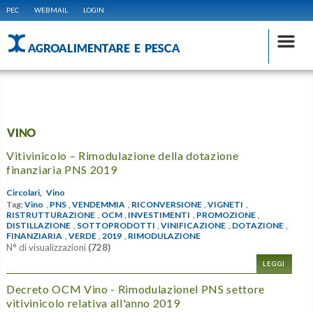
PEC
WEBMAIL
LOGIN
AGROALIMENTARE E PESCA
VINO
Vitivinicolo – Rimodulazione della dotazione
finanziaria PNS 2019
Circolari,
Vino
Tag:
Vino
,
PNS
,
VENDEMMIA
,
RICONVERSIONE
,
VIGNETI
,
RISTRUTTURAZIONE
,
OCM
,
INVESTIMENTI
,
PROMOZIONE
,
DISTILLAZIONE
,
SOTTOPRODOTTI
,
VINIFICAZIONE
,
DOTAZIONE
,
FINANZIARIA
,
VERDE
,
2019
,
RIMODULAZIONE
N° di visualizzazioni
(728)
LEGGI
Decreto OCM Vino - Rimodulazionel PNS settore
vitivinicolo relativa all'anno 2019