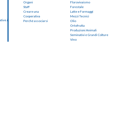
Organi
Florovivaismo
Staff
Forestale
Creare una
Latte e Formaggi
Cooperativa
Mezzi Tecnici
ive.it
Perché associarsi
Olio
Ortofrutta
Produzioni Animali
Seminativi e Grandi Colture
Vino