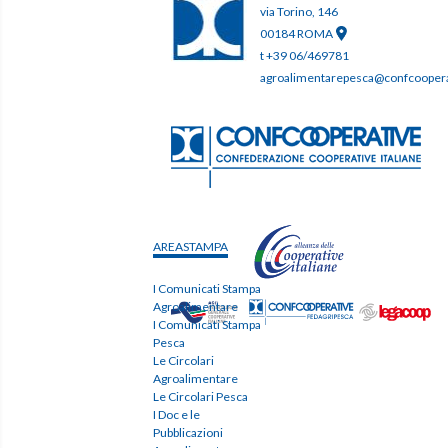
via Torino, 146
00184 ROMA
t +39 06/469781
agroalimentarepesca@confcooperat
AREASTAMPA
I Comunicati Stampa
Agroalimentare
I Comunicati Stampa
Pesca
Le Circolari
Agroalimentare
Le Circolari Pesca
I Doc e le
Pubblicazioni