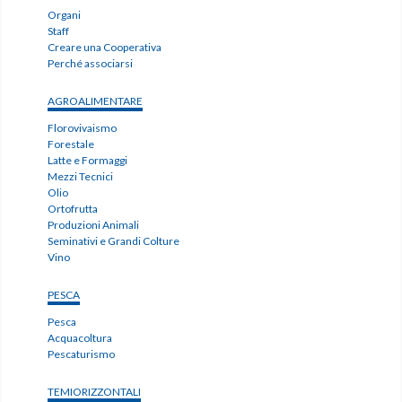
Organi
Staff
Creare una Cooperativa
Perché associarsi
AGROALIMENTARE
Florovivaismo
Forestale
Latte e Formaggi
Mezzi Tecnici
Olio
Ortofrutta
Produzioni Animali
Seminativi e Grandi Colture
Vino
PESCA
Pesca
Acquacoltura
Pescaturismo
TEMIORIZZONTALI