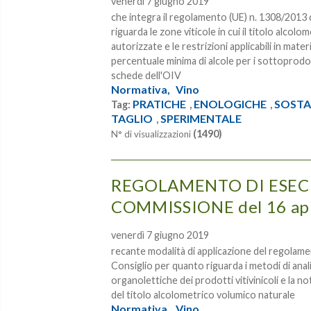
venerdì 7 giugno 2019
che integra il regolamento (UE) n. 1308/2013
riguarda le zone viticole in cui il titolo alc
autorizzate e le restrizioni applicabili in mate
percentuale minima di alcole per i sottoprodot
schede dell'OIV
Normativa,
Vino
PRATICHE
ENOLOGICHE
SOSTA
Tag:
,
,
TAGLIO
SPERIMENTALE
,
(1490)
N° di visualizzazioni
REGOLAMENTO DI ESECU
COMMISSIONE del 16 apr
venerdì 7 giugno 2019
recante modalità di applicazione del regolam
Consiglio per quanto riguarda i metodi di anali
organolettiche dei prodotti vitivinicoli e la no
del titolo alcolometrico volumico naturale
Normativa,
Vino