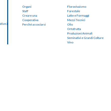
Organi
Florovivaismo
Staff
Forestale
Creare una
Latte e Formaggi
Cooperativa
Mezzi Tecnici
ive.it
Perché associarsi
Olio
Ortofrutta
Produzioni Animali
Seminativi e Grandi Colture
Vino