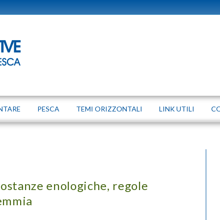
NTARE
PESCA
TEMI ORIZZONTALI
LINK UTILI
C
 sostanze enologiche, regole
demmia