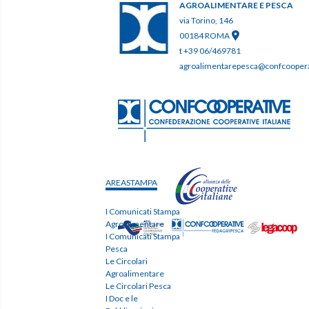
AGROALIMENTARE E PESCA
via Torino, 146
00184 ROMA
t +39 06/469781
agroalimentarepesca@confcooperat
AREASTAMPA
I Comunicati Stampa
Agroalimentare
I Comunicati Stampa
Pesca
Le Circolari
Agroalimentare
Le Circolari Pesca
I Doc e le