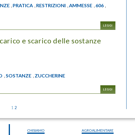
NZE
PRATICA
RESTRIZIONI
AMMESSE
606
,
,
,
,
,
LEGGI
 carico e scarico delle sostanze
O
SOSTANZE
ZUCCHERINE
,
,
LEGGI
1
2
CHISIAMO
AGROALIMENTARE