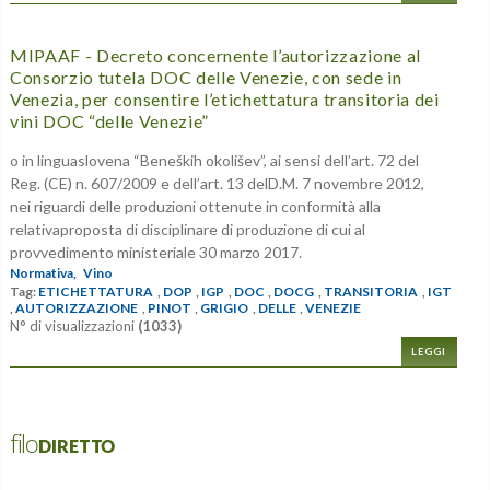
MIPAAF - Decreto concernente l’autorizzazione al
Consorzio tutela DOC delle Venezie, con sede in
Venezia, per consentire l’etichettatura transitoria dei
vini DOC “delle Venezie”
o in linguaslovena “Beneških okolišev”, ai sensi dell’art. 72 del
Reg. (CE) n. 607/2009 e dell’art. 13 delD.M. 7 novembre 2012,
nei riguardi delle produzioni ottenute in conformità alla
relativaproposta di disciplinare di produzione di cui al
provvedimento ministeriale 30 marzo 2017.
Normativa,
Vino
Tag:
ETICHETTATURA
,
DOP
,
IGP
,
DOC
,
DOCG
,
TRANSITORIA
,
IGT
,
AUTORIZZAZIONE
,
PINOT
,
GRIGIO
,
DELLE
,
VENEZIE
N° di visualizzazioni
(1033)
LEGGI
filoDIRETTO