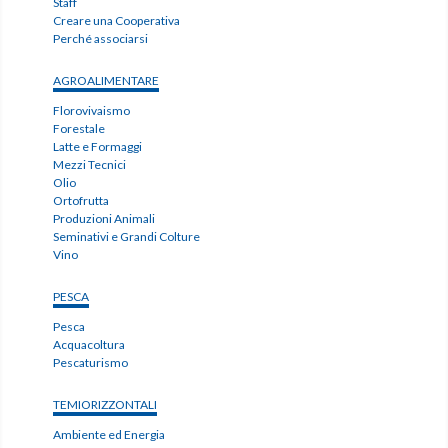
Staff
Creare una Cooperativa
Perché associarsi
AGROALIMENTARE
Florovivaismo
Forestale
Latte e Formaggi
Mezzi Tecnici
Olio
Ortofrutta
Produzioni Animali
Seminativi e Grandi Colture
Vino
PESCA
Pesca
Acquacoltura
Pescaturismo
TEMIORIZZONTALI
Ambiente ed Energia