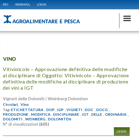
PEC
WEBMAIL
LOGIN
AGROALIMENTARE E PESCA
VINO
Vitivinicolo – Approvazione definitiva delle modifiche
al disciplinare di Oggetto: Vitivinicolo – Approvazione
definitiva delle modifiche al disciplinare di produzione
dei vini a IGT
Vigneti delle Dolomiti / Weinberg Dolomiten
Circolari,
Vino
Tag:
ETICHETTATURA
,
DOP
,
IGP
,
VIGNETI
,
DOC
,
DOCG
,
PRODUZIONE
,
MODIFICA
,
DISCIPLINARE
,
IGT
,
DELLE
,
ORDINARIA
,
DOLOMITI
,
WEINBERG
,
DOLOMITEN
N° di visualizzazioni
(605)
LEGGI