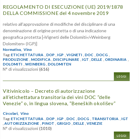
REGOLAMENTO DI ESECUZIONE (UE) 2019/1878
DELLA COMMISSIONE del 4 novembre 2019
relativo all’approvazione di modifiche del disciplinare di una
denominazione di origine protetta o di una indicazione
geografica protetta [«Vigneti delle Dolomiti»/«Weinberg
Dolomiten» (IGP)]
Normativa,
Vino
Tag:
ETICHETTATURA
,
DOP
,
IGP
,
VIGNETI
,
DOC
,
DOCG
,
PRODUZIONE
,
MODIFICA
,
DISCIPLINARE
,
IGT
,
DELLE
,
ORDINARIA
,
DOLOMITI
,
WEINBERG
,
DOLOMITEN
N° di visualizzazioni
(616)
LEGGI
Vitivinicolo – Decreto di autorizzazione
all’etichettatura transitoria dei vini DOC “delle
Venezie” o, in lingua slovena, “Beneških okolišev”
Circolari,
Vino
Tag:
ETICHETTATURA
,
DOP
,
IGP
,
DOC
,
DOCG
,
TRANSITORIA
,
IGT
,
AUTORIZZAZIONE
,
PINOT
,
GRIGIO
,
DELLE
,
VENEZIE
N° di visualizzazioni
(1010)
LEGGI