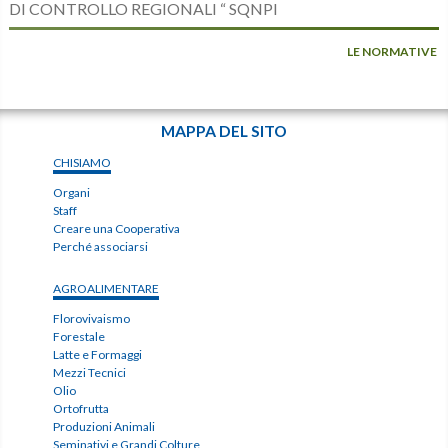
DI CONTROLLO REGIONALI “ SQNPI
LE NORMATIVE
MAPPA DEL SITO
CHISIAMO
Organi
Staff
Creare una Cooperativa
Perché associarsi
AGROALIMENTARE
Florovivaismo
Forestale
Latte e Formaggi
Mezzi Tecnici
Olio
Ortofrutta
Produzioni Animali
Seminativi e Grandi Colture