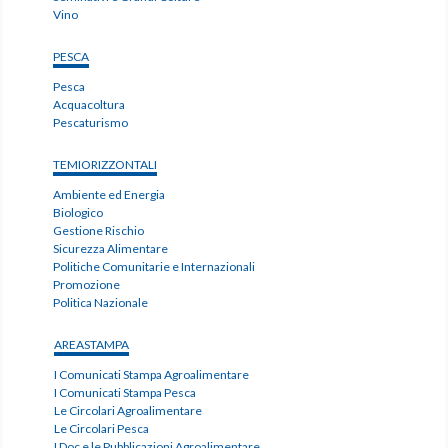
Vino
PESCA
Pesca
Acquacoltura
Pescaturismo
TEMIORIZZONTALI
Ambiente ed Energia
Biologico
Gestione Rischio
Sicurezza Alimentare
Politiche Comunitarie e Internazionali
Promozione
Politica Nazionale
AREASTAMPA
I Comunicati Stampa Agroalimentare
I Comunicati Stampa Pesca
Le Circolari Agroalimentare
Le Circolari Pesca
I Doc e le Pubblicazioni Agroalimentare