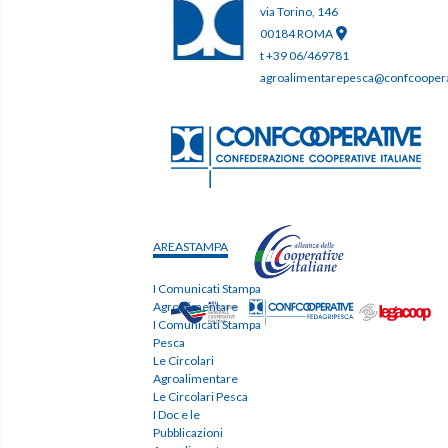
via Torino, 146
00184 ROMA
t +39 06/469781
agroalimentarepesca@confcooperat
AREASTAMPA
I Comunicati Stampa
Agroalimentare
I Comunicati Stampa
Pesca
Le Circolari
Agroalimentare
Le Circolari Pesca
I Doc e le
Pubblicazioni