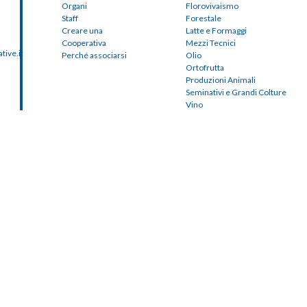
Organi
Florovivaismo
Staff
Forestale
Creare una
Latte e Formaggi
Cooperativa
Mezzi Tecnici
ive.it
Perché associarsi
Olio
Ortofrutta
Produzioni Animali
Seminativi e Grandi Colture
Vino