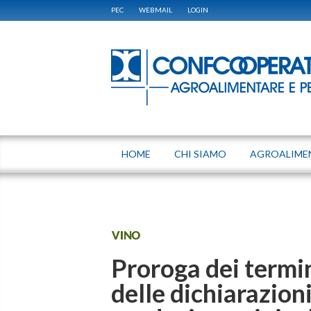
PEC
WEBMAIL
LOGIN
HOME
CHI SIAMO
AGROALIME
VINO
Proroga dei termin
delle dichiarazion