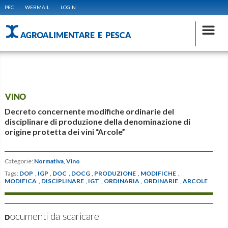
PEC
WEBMAIL
LOGIN
AGROALIMENTARE E PESCA
VINO
Decreto concernente modifiche ordinarie del
disciplinare di produzione della denominazione di
origine protetta dei vini “Arcole”
Categorie:
Normativa
,
Vino
Tags:
DOP
,
IGP
,
DOC
,
DOCG
,
PRODUZIONE
,
MODIFICHE
,
MODIFICA
,
DISCIPLINARE
,
IGT
,
ORDINARIA
,
ORDINARIE
,
ARCOLE
Documenti da scaricare