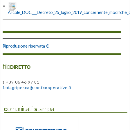
Arcole_DOC___Decreto_25_luglio_2019_concernente_modifche_ord
Riproduzione riservata ©
filoDIRETTO
t +39 06 46 97 81
fedagripesca@confcooperative.it
Comunicati Stampa