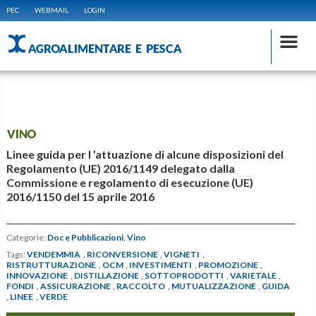
PEC
WEBMAIL
LOGIN
AGROALIMENTARE E PESCA
VINO
Linee guida per l ’attuazione di alcune disposizioni del
Regolamento (UE) 2016/1149 delegato dalla
Commissione e regolamento di esecuzione (UE)
2016/1150 del 15 aprile 2016
Categorie:
Doc e Pubblicazioni
,
Vino
Tags:
VENDEMMIA
,
RICONVERSIONE
,
VIGNETI
,
RISTRUTTURAZIONE
,
OCM
,
INVESTIMENTI
,
PROMOZIONE
,
INNOVAZIONE
,
DISTILLAZIONE
,
SOTTOPRODOTTI
,
VARIETALE
,
FONDI
,
ASSICURAZIONE
,
RACCOLTO
,
MUTUALIZZAZIONE
,
GUIDA
,
LINEE
,
VERDE