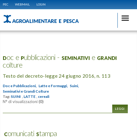
PEC
WEBMAIL
LOGIN
AGROALIMENTARE E PESCA
Doc e Pubblicazioni - SEMINATIVI e GRANDI
colture
Testo del decreto-legge 24 giugno 2016, n. 113
Doc e Pubblicazioni,
Latte e Formaggi,
Suini,
Seminativi e Grandi Colture
Tag:
SUINI
,
LATTE
,
cereali
N° di visualizzazioni
(0)
LEGGI
Comunicati Stampa