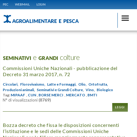
PEC
WEBMAIL
LOGIN
AGROALIMENTARE E PESCA
SEMINATIVI e GRANDI colture
Commissioni Uniche Nazionali - pubblicazione del
Decreto 31 marzo 2017, n. 72
Circolari,
Florovivaismo,
Latte e Formaggi,
Olio,
Ortofrutta,
Produzioni animali,
Seminativi e Grandi Colture,
Vino,
Biologico
Tag:
MIPAAF
,
CUN
,
BORSE MERCI
,
MERCATO
,
BMTI
N° di visualizzazioni
(8769)
LEGGI
Bozza decreto che fissa le disposizioni concernenti
l’istituzione e le sedi delle Commissioni Uniche