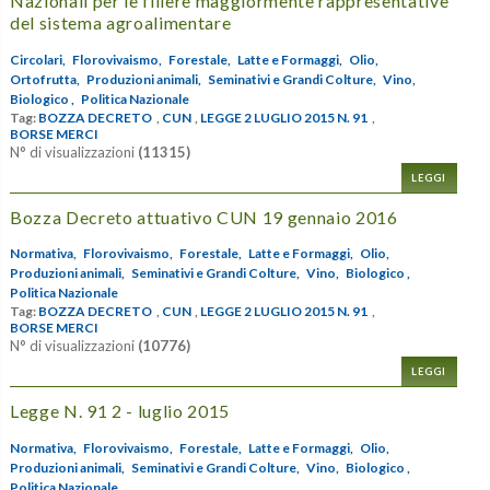
Nazionali per le filiere maggiormente rappresentative
del sistema agroalimentare
Circolari,
Florovivaismo,
Forestale,
Latte e Formaggi,
Olio,
Ortofrutta,
Produzioni animali,
Seminativi e Grandi Colture,
Vino,
Biologico ,
Politica Nazionale
Tag:
BOZZA DECRETO
,
CUN
,
LEGGE 2 LUGLIO 2015 N. 91
,
BORSE MERCI
N° di visualizzazioni
(11315)
LEGGI
Bozza Decreto attuativo CUN 19 gennaio 2016
Normativa,
Florovivaismo,
Forestale,
Latte e Formaggi,
Olio,
Produzioni animali,
Seminativi e Grandi Colture,
Vino,
Biologico ,
Politica Nazionale
Tag:
BOZZA DECRETO
,
CUN
,
LEGGE 2 LUGLIO 2015 N. 91
,
BORSE MERCI
N° di visualizzazioni
(10776)
LEGGI
Legge N. 91 2 - luglio 2015
Normativa,
Florovivaismo,
Forestale,
Latte e Formaggi,
Olio,
Produzioni animali,
Seminativi e Grandi Colture,
Vino,
Biologico ,
Politica Nazionale