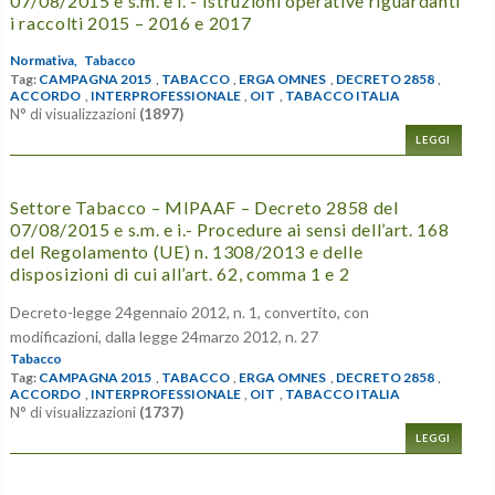
07/08/2015 e s.m. e i. - Istruzioni operative riguardanti
i raccolti 2015 – 2016 e 2017
Normativa,
Tabacco
Tag:
CAMPAGNA 2015
,
TABACCO
,
ERGA OMNES
,
DECRETO 2858
,
ACCORDO
,
INTERPROFESSIONALE
,
OIT
,
TABACCO ITALIA
N° di visualizzazioni
(1897)
LEGGI
Settore Tabacco – MIPAAF – Decreto 2858 del
07/08/2015 e s.m. e i.- Procedure ai sensi dell’art. 168
del Regolamento (UE) n. 1308/2013 e delle
disposizioni di cui all’art. 62, comma 1 e 2
Decreto-legge 24gennaio 2012, n. 1, convertito, con
modificazioni, dalla legge 24marzo 2012, n. 27
Tabacco
Tag:
CAMPAGNA 2015
,
TABACCO
,
ERGA OMNES
,
DECRETO 2858
,
ACCORDO
,
INTERPROFESSIONALE
,
OIT
,
TABACCO ITALIA
N° di visualizzazioni
(1737)
LEGGI