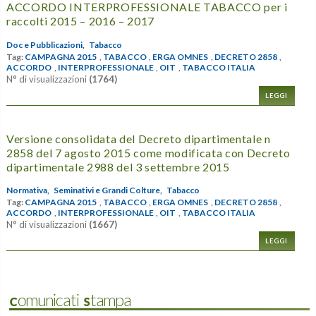
ACCORDO INTERPROFESSIONALE TABACCO per i
raccolti 2015 – 2016 – 2017
Doc e Pubblicazioni,
Tabacco
Tag:
CAMPAGNA 2015
,
TABACCO
,
ERGA OMNES
,
DECRETO 2858
,
ACCORDO
,
INTERPROFESSIONALE
,
OIT
,
TABACCO ITALIA
N° di visualizzazioni
(1764)
LEGGI
Versione consolidata del Decreto dipartimentale n
2858 del 7 agosto 2015 come modificata con Decreto
dipartimentale 2988 del 3 settembre 2015
Normativa,
Seminativi e Grandi Colture,
Tabacco
Tag:
CAMPAGNA 2015
,
TABACCO
,
ERGA OMNES
,
DECRETO 2858
,
ACCORDO
,
INTERPROFESSIONALE
,
OIT
,
TABACCO ITALIA
N° di visualizzazioni
(1667)
LEGGI
Comunicati Stampa