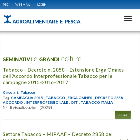
PEC
WEBMAIL
LOGIN
AGROALIMENTARE E PESCA
SEMINATIVI e GRANDI colture
Tabacco - Decreto n. 2858 - Estensione Erga Omnes
dell’Accordo Interprofessionale Tabacco per le
campagne 2015-2016-2017
Circolari,
Tabacco
Tag:
CAMPAGNA 2015
,
TABACCO
,
ERGA OMNES
,
DECRETO 2858
,
ACCORDO
,
INTERPROFESSIONALE
,
OIT
,
TABACCO ITALIA
N° di visualizzazioni
(2029)
LEGGI
Settore Tabacco – MIPAAF – Decreto 2858 del