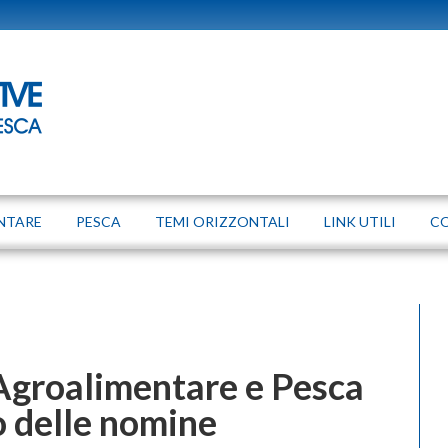
NTARE
PESCA
TEMI ORIZZONTALI
LINK UTILI
C
Agroalimentare e Pesca
o delle nomine