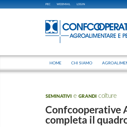
PEC
WEBMAIL
LOGIN
HOME
CHI SIAMO
AGROALIME
SEMINATIVI e GRANDI colture
Confcooperative 
completa il quadr