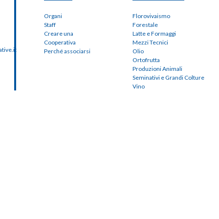
Organi
Florovivaismo
Staff
Forestale
Creare una
Latte e Formaggi
Cooperativa
Mezzi Tecnici
ive.it
Perché associarsi
Olio
Ortofrutta
Produzioni Animali
Seminativi e Grandi Colture
Vino