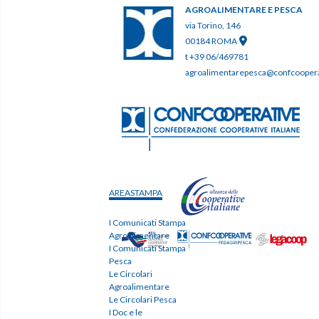
AGROALIMENTARE E PESCA
via Torino, 146
00184 ROMA
t +39 06/469781
agroalimentarepesca@confcooperat
AREASTAMPA
I Comunicati Stampa
Agroalimentare
I Comunicati Stampa
Pesca
Le Circolari
Agroalimentare
Le Circolari Pesca
I Doc e le