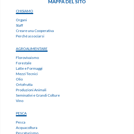
MAPPA DEL SITO
CHISIAMO
Organi
Staff
Creare una Cooperativa
Perché associarsi
AGROALIMENTARE
Florovivaismo
Forestale
Latte e Formaggi
Mezzi Tecnici
Olio
Ortofrutta
Produzioni Animali
Seminativi e Grandi Colture
Vino
PESCA
Pesca
Acquacoltura
Pescaturismo