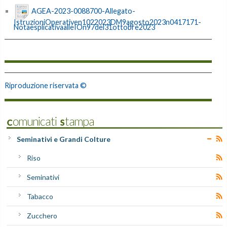
AGEA-2023-0088700-Allegato-
IstruzioniOperativen1022023DM9agosto2023n0417171-
NotaesplicativaalleIOn97del31ottobre2023
Riproduzione riservata ©
Comunicati Stampa
Seminativi e Grandi Colture
Riso
Seminativi
Tabacco
Zucchero