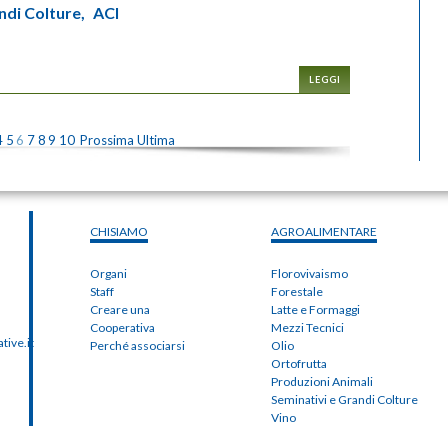
ndi Colture,
ACI
LEGGI
4
5
6
7
8
9
10
Prossima
Ultima
CHISIAMO
AGROALIMENTARE
Organi
Florovivaismo
Staff
Forestale
Creare una
Latte e Formaggi
Cooperativa
Mezzi Tecnici
ive.it
Perché associarsi
Olio
Ortofrutta
Produzioni Animali
Seminativi e Grandi Colture
Vino