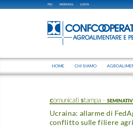
PEC
WEBMAIL
LOGIN
HOME
CHI SIAMO
AGROALIME
Comunicati Stampa - SEMINATIV
Ucraina: allarme di FedA
conflitto sulle filiere agr