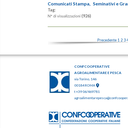
Comunicati Stampa,
Seminativi e Gra
Tag:
(926)
N° di visualizzazioni
Precedente
1
2
3
CONFCOOPERATIVE
AGROALIMENTARE E PESCA
via Torino, 146
00184 ROMA
t +39 06/469781
agroalimentarepesca@confcooperat