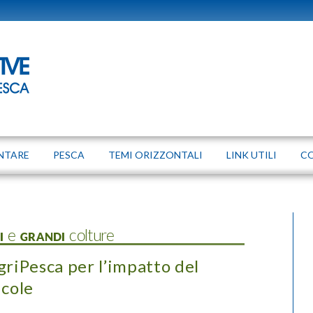
NTARE
PESCA
TEMI ORIZZONTALI
LINK UTILI
C
I e GRANDI colture
griPesca per l’impatto del
icole