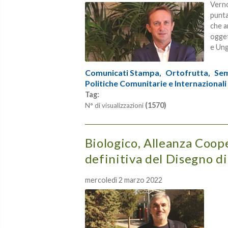
Verno
punta
che a
ogget
e Ung
Comunicati Stampa,
Ortofrutta,
Sem
Politiche Comunitarie e Internazionali
Tag:
(1570)
N° di visualizzazioni
Biologico, Alleanza Coop
definitiva del Disegno di
mercoledì 2 marzo 2022