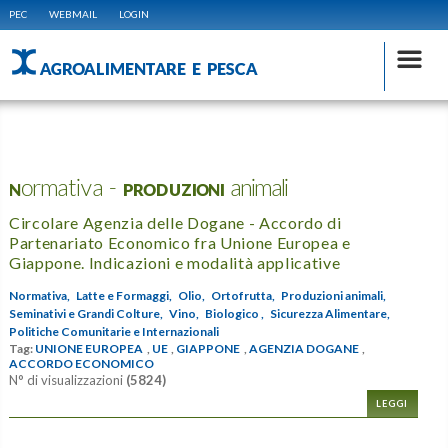
PEC
WEBMAIL
LOGIN
AGROALIMENTARE E PESCA
Normativa - PRODUZIONI animali
Circolare Agenzia delle Dogane - Accordo di
Partenariato Economico fra Unione Europea e
Giappone. Indicazioni e modalità applicative
Normativa,
Latte e Formaggi,
Olio,
Ortofrutta,
Produzioni animali,
Seminativi e Grandi Colture,
Vino,
Biologico ,
Sicurezza Alimentare,
Politiche Comunitarie e Internazionali
Tag:
UNIONE EUROPEA
,
UE
,
GIAPPONE
,
AGENZIA DOGANE
,
ACCORDO ECONOMICO
N° di visualizzazioni
(5824)
LEGGI