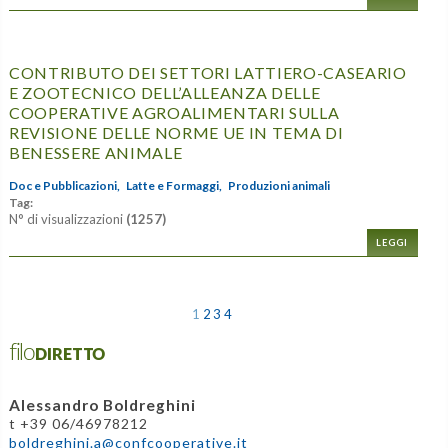
CONTRIBUTO DEI SETTORI LATTIERO-CASEARIO
E ZOOTECNICO DELL’ALLEANZA DELLE
COOPERATIVE AGROALIMENTARI SULLA
REVISIONE DELLE NORME UE IN TEMA DI
BENESSERE ANIMALE
Doc e Pubblicazioni,
Latte e Formaggi,
Produzioni animali
Tag:
N° di visualizzazioni
(1257)
LEGGI
1
2
3
4
filoDIRETTO
Alessandro Boldreghini
t +39 06/46978212
boldreghini.a@confcooperative.it