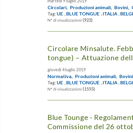
martedì 9 luglio 2019
Circolari,
Produzioni animali,
Bovini,
UE
BLUE TONGUE
ITALIA
BELG
Tag:
,
,
,
(922)
N° di visualizzazioni
Circolare Minsalute. Febbr
tongue) – Attuazione del
giovedì 4 luglio 2019
Normativa,
Produzioni animali,
Bovini
UE
BLUE TONGUE
ITALIA
BELG
Tag:
,
,
,
(1555)
N° di visualizzazioni
Blue Tounge - Regolament
Commissione del 26 ottobr