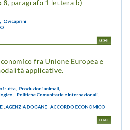
lo 8, paragrafo 1 lettera b)
,
Ovicaprini
IO
LEGGI
economico fra Unione Europea e
odalità applicative.
ofrutta,
Produzioni animali,
logico ,
Politiche Comunitarie e Internazionali,
E
AGENZIA DOGANE
ACCORDO ECONOMICO
,
,
LEGGI