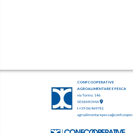
CONFCOOPERATIVE
AGROALIMENTARE E PESCA
via Torino, 146
00184 ROMA
t +39 06/469781
agroalimentarepesca@confcooperat