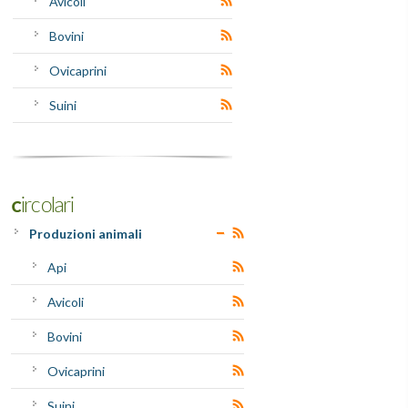
Avicoli
Bovini
Ovicaprini
Suini
Circolari
Produzioni animali
Api
Avicoli
Bovini
Ovicaprini
Suini