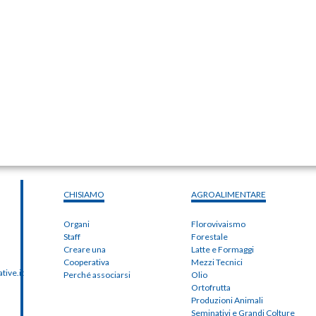
CHISIAMO
AGROALIMENTARE
Organi
Florovivaismo
Staff
Forestale
Creare una
Latte e Formaggi
Cooperativa
Mezzi Tecnici
ive.it
Perché associarsi
Olio
Ortofrutta
Produzioni Animali
Seminativi e Grandi Colture