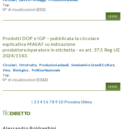
Tag:
N° di visualizzazioni
(252)
LEGGI
Prodotti DOP e IGP – pubblicata la circolare
esplicativa MASAF su indicazione
produttore/operatore in etichetta - ex art. 37.5 Reg UE
2024/1143.
Circolari,
Ortofrutta,
Produzioni animali,
Seminativi e Grandi Colture,
Vino,
Biologico ,
Politica Nazionale
Tag:
N° di visualizzazioni
(1162)
LEGGI
1
2
3
4
5
6
7
8
9
10
Prossima
Ultima
filoDIRETTO
Alessandro Boldreghini