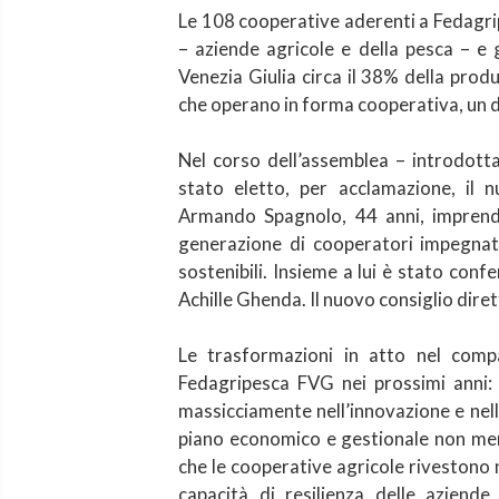
Le 108 cooperative aderenti a Fedagr
– aziende agricole e della pesca – e g
Venezia Giulia circa il 38% della prod
che operano in forma cooperativa, un d
Nel corso dell’assemblea – introdott
stato eletto, per acclamazione, il 
Armando Spagnolo, 44 anni, imprendi
generazione di cooperatori impegnata
sostenibili. Insieme a lui è stato con
Achille Ghenda. Il nuovo consiglio dire
Le trasformazioni in atto nel comp
Fedagripesca FVG nei prossimi anni: 
massicciamente nell’innovazione e nello
piano economico e gestionale non men
che le cooperative agricole rivestono ne
capacità di resilienza delle aziende