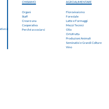
CHISIAMO
AGROALIMENTARE
Organi
Florovivaismo
Staff
Forestale
Creare una
Latte e Formaggi
Cooperativa
Mezzi Tecnici
ive.it
Perché associarsi
Olio
Ortofrutta
Produzioni Animali
Seminativi e Grandi Colture
Vino