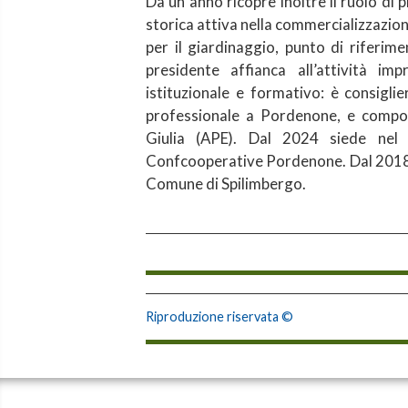
Da un anno ricopre inoltre il ruolo di 
storica attiva nella commercializzazione
per il giardinaggio, punto di riferim
presidente affianca all’attività i
istituzionale e formativo: è consigl
professionale a Pordenone, e compone
Giulia (APE). Dal 2024 siede nel 
Confcooperative Pordenone. Dal 2018 r
Comune di Spilimbergo.
Riproduzione riservata ©