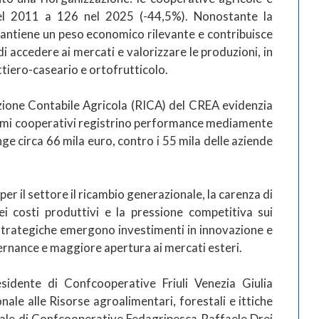
el 2011 a 126 nel 2025 (-44,5%). Nonostante la
antiene un peso economico rilevante e contribuisce
di accedere ai mercati e valorizzare le produzioni, in
attiero-caseario e ortofrutticolo.
mazione Contabile Agricola (RICA) del CREA evidenzia
stemi cooperativi registrino performance mediamente
nge circa 66 mila euro, contro i 55 mila delle aziende
e per il settore il ricambio generazionale, la carenza di
i costi produttivi e la pressione competitiva sui
à strategiche emergono investimenti in innovazione e
ernance e maggiore apertura ai mercati esteri.
esidente di Confcooperative Friuli Venezia Giulia
ale alle Risorse agroalimentari, forestali e ittiche
nale di Confcooperative Fedagripesca Raffaele Drei