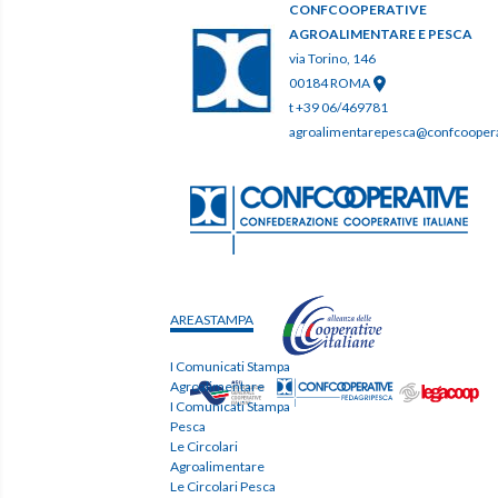
CONFCOOPERATIVE
AGROALIMENTARE E PESCA
via Torino, 146
00184 ROMA
t +39 06/469781
agroalimentarepesca@confcooperat
AREASTAMPA
I Comunicati Stampa
Agroalimentare
I Comunicati Stampa
Pesca
Le Circolari
Agroalimentare
Le Circolari Pesca