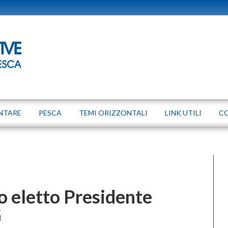
NTARE
PESCA
TEMI ORIZZONTALI
LINK UTILI
C
 eletto Presidente
G