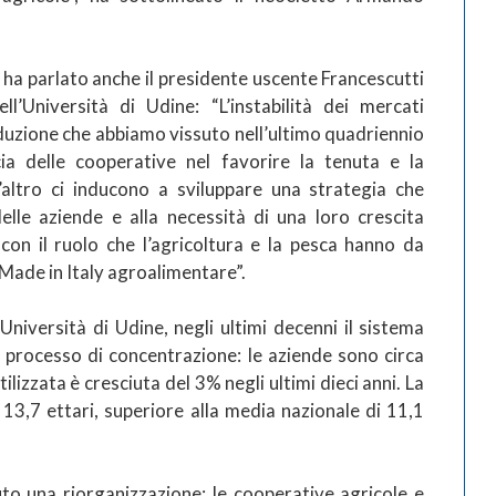
 ha parlato anche il presidente uscente Francescutti
ll’Università di Udine: “L’instabilità dei mercati
roduzione che abbiamo vissuto nell’ultimo quadriennio
ia delle cooperative nel favorire la tenuta e la
l’altro ci inducono a sviluppare una strategia che
elle aziende e alla necessità di una loro crescita
con il ruolo che l’agricoltura e la pesca hanno da
 Made in Italy agroalimentare”.
niversità di Udine, negli ultimi decenni il sistema
 processo di concentrazione: le aziende sono circa
ilizzata è cresciuta del 3% negli ultimi dieci anni. La
13,7 ettari, superiore alla media nazionale di 11,1
to una riorganizzazione: le cooperative agricole e