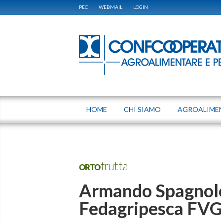
PEC
WEBMAIL
LOGIN
HOME
CHI SIAMO
AGROALIME
ORTOfrutta
Armando Spagnolo
Fedagripesca FV