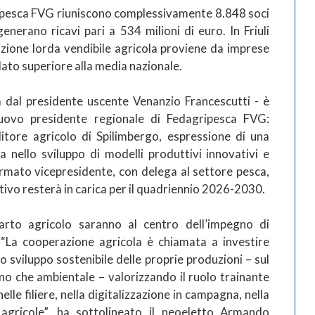
ipesca FVG riuniscono complessivamente 8.848 soci
enerano ricavi pari a 534 milioni di euro. In Friuli
uzione lorda vendibile agricola proviene da imprese
ato superiore alla media nazionale.
a dal presidente uscente Venanzio Francescutti - è
nuovo presidente regionale di Fedagripesca FVG:
tore agricolo di Spilimbergo, espressione di una
 nello sviluppo di modelli produttivi innovativi e
fermato vicepresidente, con delega al settore pesca,
ttivo resterà in carica per il quadriennio 2026-2030.
arto agricolo saranno al centro dell’impegno di
“La cooperazione agricola è chiamata a investire
 sviluppo sostenibile delle proprie produzioni – sul
o che ambientale – valorizzando il ruolo trainante
lle filiere, nella digitalizzazione in campagna, nella
 agricole”, ha sottolineato il neoeletto Armando