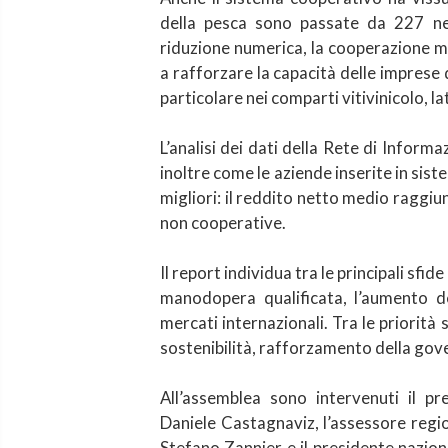
della pesca sono passate da 227 n
riduzione numerica, la cooperazione m
a rafforzare la capacità delle imprese 
particolare nei comparti vitivinicolo, l
L’analisi dei dati della Rete di Infor
inoltre come le aziende inserite in si
migliori: il reddito netto medio raggiu
non cooperative.
Il report individua tra le principali sfid
manodopera qualificata, l’aumento de
mercati internazionali. Tra le priorit
sostenibilità, rafforzamento della gov
All’assemblea sono intervenuti il pr
Daniele Castagnaviz, l’assessore region
Stefano Zannier e il presidente nazio