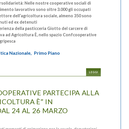
solidarietà: Nelle nostre cooperative sociali di
imento lavorativo sono oltre 3.000 gli occupati
ettore dell’agricoltura sociale, almeno 350 sono
nuti ed ex detenuti
erienza della pasticceria Giotto del carcere di
va ad Agricoltura È, nello spazio Confcooperative
gripesca
itica Nazionale,
Primo Piano
LEGGI
OPERATIVE PARTECIPA ALLA
ICOLTURA È” IN
L 24 AL 26 MARZO
sti momenti di animazione per le scuole, degustazioni