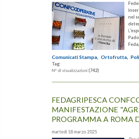
Feder
inser
nel s
dete
L
’esp
Pado
Feda
Comunicati Stampa,
Ortofrutta,
Pol
Tag:
(742)
N° di visualizzazioni
FEDAGRIPESCA CONFCO
MANIFESTAZIONE “AGR
PROGRAMMA A ROMA DA
martedì 18 marzo 2025
Previ