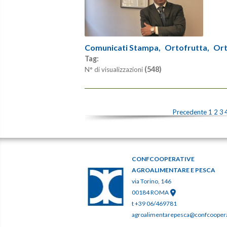
Comunicati Stampa,
Ortofrutta,
Ort
Tag:
(548)
N° di visualizzazioni
Precedente
1
2
3
CONFCOOPERATIVE
AGROALIMENTARE E PESCA
via Torino, 146
00184 ROMA
t +39 06/469781
agroalimentarepesca@confcooperat