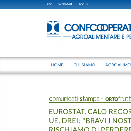
PEC
WEBMAIL
LOGIN
HOME
CHI SIAMO
AGROALIME
Comunicati Stampa - ORTOfrut
EUROSTAT, CALO RECORD
UE, DREI: “BRAVI I NO
RISCHIAMO DI PERDERE