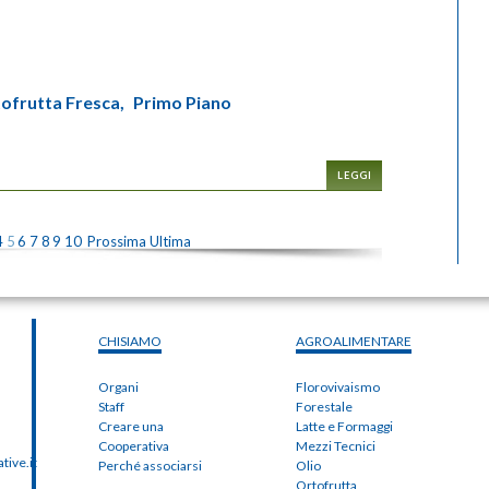
ofrutta Fresca,
Primo Piano
LEGGI
4
5
6
7
8
9
10
Prossima
Ultima
CHISIAMO
AGROALIMENTARE
Organi
Florovivaismo
Staff
Forestale
Creare una
Latte e Formaggi
Cooperativa
Mezzi Tecnici
ive.it
Perché associarsi
Olio
Ortofrutta