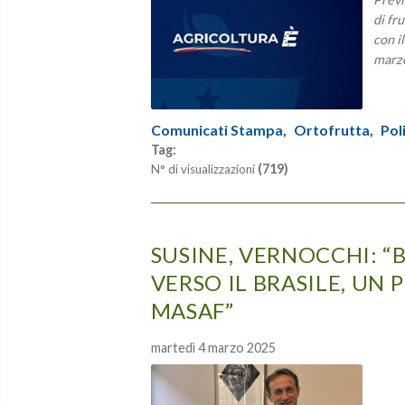
di fr
con i
marzo
Comunicati Stampa,
Ortofrutta,
Pol
Tag:
(719)
N° di visualizzazioni
SUSINE, VERNOCCHI: “
VERSO IL BRASILE, UN
MASAF”
martedì 4 marzo 2025