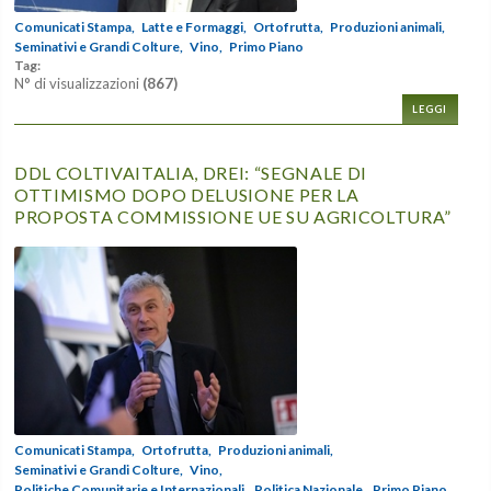
Comunicati Stampa,
Latte e Formaggi,
Ortofrutta,
Produzioni animali,
Seminativi e Grandi Colture,
Vino,
Primo Piano
Tag:
N° di visualizzazioni
(867)
LEGGI
DDL COLTIVAITALIA, DREI: “SEGNALE DI
OTTIMISMO DOPO DELUSIONE PER LA
PROPOSTA COMMISSIONE UE SU AGRICOLTURA”
Comunicati Stampa,
Ortofrutta,
Produzioni animali,
Seminativi e Grandi Colture,
Vino,
Politiche Comunitarie e Internazionali,
Politica Nazionale,
Primo Piano