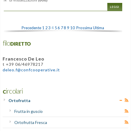
LEGGI
Precedente
1
2
3
4
5
6
7
8
9
10
Prossima
Ultima
filoDIRETTO
Francesco De Leo
t +39 06/46978217
deleo.f@confcooperative.it
Circolari
Ortofrutta
Frutta in guscio
Ortofrutta Fresca