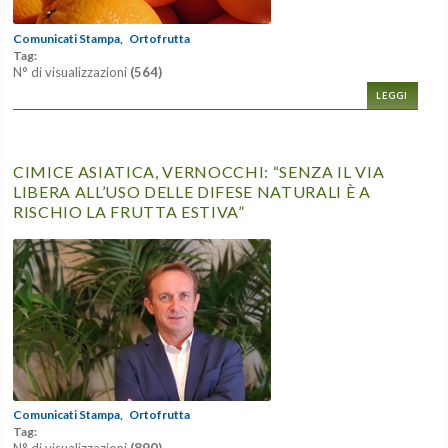
Comunicati Stampa,
Ortofrutta
Tag:
N° di visualizzazioni
(564)
LEGGI
CIMICE ASIATICA, VERNOCCHI: “SENZA IL VIA
LIBERA ALL’USO DELLE DIFESE NATURALI È A
RISCHIO LA FRUTTA ESTIVA”
Comunicati Stampa,
Ortofrutta
Tag:
N° di visualizzazioni
(890)