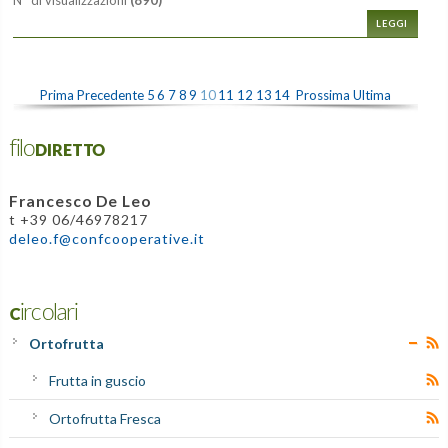
LEGGI
Prima
Precedente
5
6
7
8
9
10
11
12
13
14
Prossima
Ultima
filoDIRETTO
Francesco De Leo
t +39 06/46978217
deleo.f@confcooperative.it
Circolari
Ortofrutta
Frutta in guscio
Ortofrutta Fresca