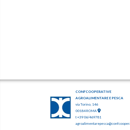
CONFCOOPERATIVE
AGROALIMENTARE E PESCA
via Torino, 146
00184 ROMA
t +39 06/469781
agroalimentarepesca@confcooperat