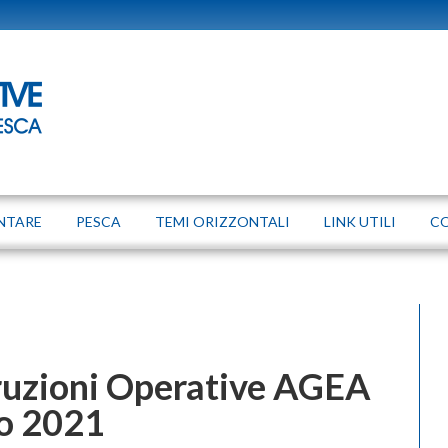
NTARE
PESCA
TEMI ORIZZONTALI
LINK UTILI
C
truzioni Operative AGEA
io 2021