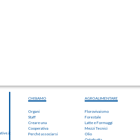
CHISIAMO
AGROALIMENTARE
Organi
Florovivaismo
Staff
Forestale
Creare una
Latte e Formaggi
Cooperativa
Mezzi Tecnici
ive.it
Perché associarsi
Olio
Ortofrutta