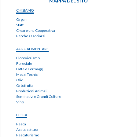
MAPPA DEL SITO
CHISIAMO
Organi
Staff
Creare una Cooperativa
Perché associarsi
AGROALIMENTARE
Florovivaismo
Forestale
Latte e Formaggi
Mezzi Tecnici
Olio
Ortofrutta
Produzioni Animali
Seminativi e Grandi Colture
Vino
PESCA
Pesca
Acquacoltura
Pescaturismo