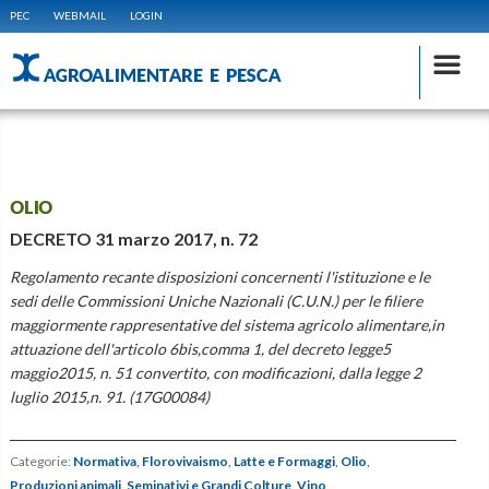
PEC
WEBMAIL
LOGIN
AGROALIMENTARE E PESCA
OLIO
DECRETO 31 marzo 2017, n. 72
Regolamento recante disposizioni concernenti l'istituzione e le
sedi delle Commissioni Uniche Nazionali (C.U.N.) per le filiere
maggiormente rappresentative del sistema agricolo alimentare,in
attuazione dell'articolo 6bis,comma 1, del decreto legge5
maggio2015, n. 51 convertito, con modificazioni, dalla legge 2
luglio 2015,n. 91. (17G00084)
Categorie:
Normativa
,
Florovivaismo
,
Latte e Formaggi
,
Olio
,
Produzioni animali
,
Seminativi e Grandi Colture
,
Vino