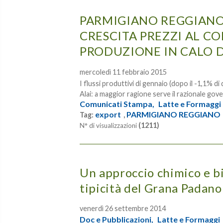
PARMIGIANO REGGIANO
CRESCITA PREZZI AL CO
PRODUZIONE IN CALO D
mercoledì 11 febbraio 2015
I flussi produttivi di gennaio (dopo il -1,1% d
Alai: a maggior ragione serve il razionale gov
Comunicati Stampa,
Latte e Formaggi
export
PARMIGIANO REGGIANO
Tag:
,
(1211)
N° di visualizzazioni
Un approccio chimico e bi
tipicità del Grana Padan
venerdì 26 settembre 2014
Doc e Pubblicazioni,
Latte e Formaggi