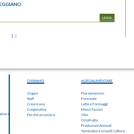
REGGIANO
LEGGI
1
2
CHISIAMO
AGROALIMENTARE
Organi
Florovivaismo
Staff
Forestale
Creare una
Latte e Formaggi
Cooperativa
Mezzi Tecnici
ive.it
Perché associarsi
Olio
Ortofrutta
Produzioni Animali
Seminativi e Grandi Colture