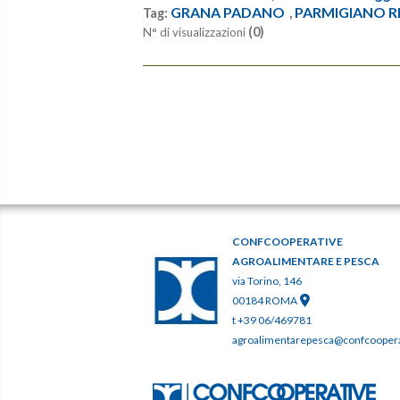
GRANA PADANO
PARMIGIANO 
Tag:
,
(0)
N° di visualizzazioni
CONFCOOPERATIVE
AGROALIMENTARE E PESCA
via Torino, 146
00184 ROMA
t +39 06/469781
agroalimentarepesca@confcooperat