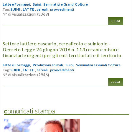
Latte e Formaggi,
Suini,
Seminativi e Grandi Colture
Tag:
SUINI
,
LATTE
,
cereali
,
provvedimenti
N° di visualizzazioni
(3369)
LEGGI
Settore lattiero caseario, cerealicolo e suinicolo -
Decreto Legge 24 giugno 2016 n. 113 recante misure
finanziarie urgenti per gli enti territoriali e il territorio
Latte e Formaggi,
Produzioni animali,
Suini,
Seminativi e Grandi Colture
Tag:
SUINI
,
LATTE
,
cereali
,
provvedimenti
N° di visualizzazioni
(2946)
LEGGI
Comunicati stampa