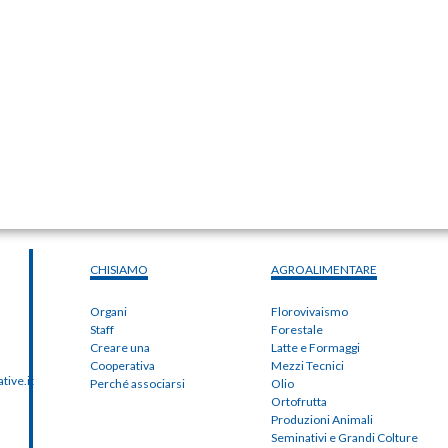
CHISIAMO
AGROALIMENTARE
Organi
Florovivaismo
Staff
Forestale
Creare una
Latte e Formaggi
Cooperativa
Mezzi Tecnici
ive.it
Perché associarsi
Olio
Ortofrutta
Produzioni Animali
Seminativi e Grandi Colture