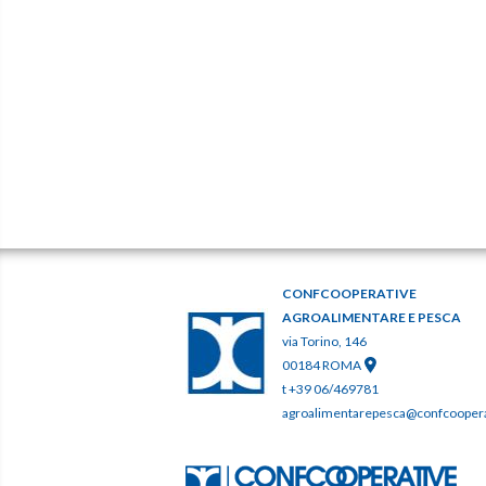
CONFCOOPERATIVE
AGROALIMENTARE E PESCA
via Torino, 146
00184 ROMA
t +39 06/469781
agroalimentarepesca@confcooperat