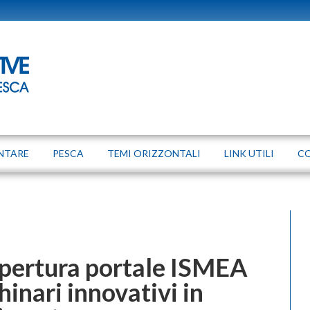
NTARE
PESCA
TEMI ORIZZONTALI
LINK UTILI
C
apertura portale ISMEA
inari innovativi in