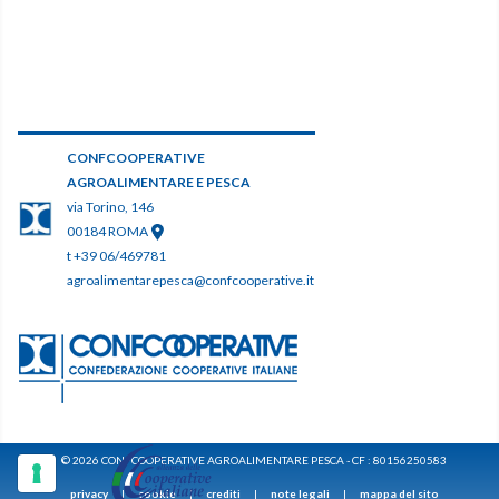
CONFCOOPERATIVE
AGROALIMENTARE E PESCA
via Torino, 146
00184 ROMA
t +39 06/469781
agroalimentarepesca@confcooperative.it
© 2026 CONFCOOPERATIVE AGROALIMENTARE PESCA - CF : 80156250583
privacy
|
cookie
|
crediti
|
note legali
|
mappa del sito