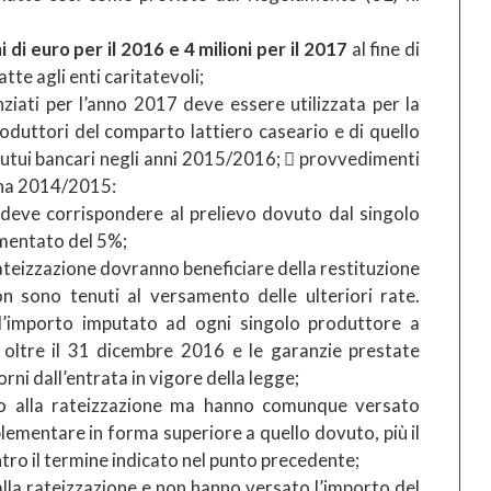
ni di euro per il 2016 e 4 milioni per il 2017
al fine di
atte agli enti caritatevoli;
nziati per l’anno 2017 deve essere utilizzata per la
roduttori del comparto lattiero caseario e di quello
i mutui bancari negli anni 2015/2016;  provvedimenti
gna 2014/2015:
deve corrispondere al prelievo dovuto dal singolo
mentato del 5%;
rateizzazione dovranno beneficiare della restituzione
n sono tenuti al versamento delle ulteriori rate.
l’importo imputato ad ogni singolo produttore a
 oltre il 31 dicembre 2016 e le garanzie prestate
rni dall’entrata in vigore della legge;
to alla rateizzazione ma hanno comunque versato
plementare in forma superiore a quello dovuto, più il
ro il termine indicato nel punto precedente;
alla rateizzazione e non hanno versato l’importo del