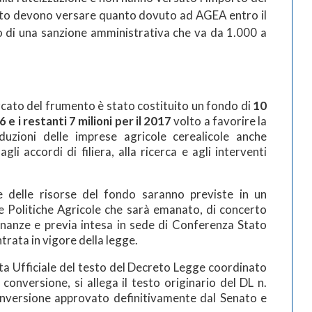
ato devono versare quanto dovuto ad AGEA entro il
 di una sanzione amministrativa che va da 1.000 a
rcato del frumento è stato costituito un fondo di
10
16 e i restanti 7 milioni per il 2017
volto a favorire la
duzioni delle imprese agricole cerealicole anche
gli accordi di filiera, alla ricerca e agli interventi
one delle risorse del fondo saranno previste in un
e Politiche Agricole che sarà emanato, di concerto
Finanze e previa intesa in sede di Conferenza Stato
ntrata in vigore della legge.
tta Ufficiale del testo del Decreto Legge coordinato
conversione, si allega il testo originario del DL n.
onversione approvato definitivamente dal Senato e