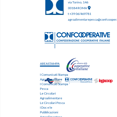
via Torino, 146
00184 ROMA
t +39 06/469781
agroalimentarepesca@confcooperat
AREASTAMPA
I Comunicati Stampa
Agroalimentare
I Comunicati Stampa
Pesca
Le Circolari
Agroalimentare
Le Circolari Pesca
I Doc e le
Pubblicazioni
Agroalimentare