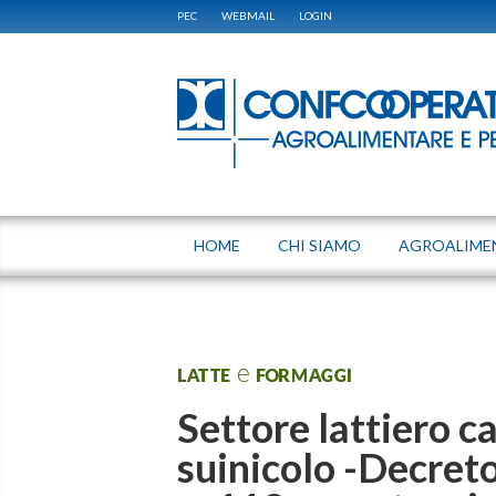
PEC
WEBMAIL
LOGIN
HOME
CHI SIAMO
AGROALIME
LATTE e FORMAGGI
Settore lattiero ca
suinicolo -Decret