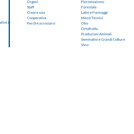
Organi
Florovivaismo
Staff
Forestale
Creare una
Latte e Formaggi
Cooperativa
Mezzi Tecnici
ive.it
Perché associarsi
Olio
Ortofrutta
Produzioni Animali
Seminativi e Grandi Colture
Vino