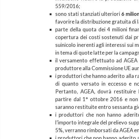
559/2016;
sono stati stanziati ulteriori
6 milio
favorire la distribuzione gratuita di l
parte della quota dei 4 milioni fina
copertura dei costi sostenuti dai p
suinicolo inerenti agli interessi su
in tema di quote latte per la campa
il versamento effettuato ad AGEA 
produttore alla Commissione UE au
i produttori che hanno aderito alla 
di quanto versato in eccesso e no
Pertanto, AGEA, dovrà restituire 
partire dal 1° ottobre 2016 e non
saranno restituite entro sessanta gio
i produttori che non hanno aderi
l’importo integrale del prelievo sup
5%, verranno rimborsati da AGEA ent
i produttori che non hanno aderito 