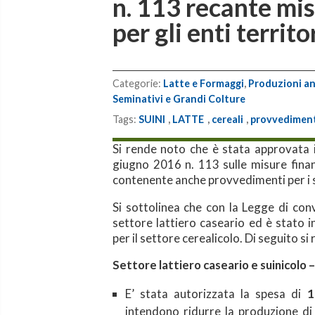
n. 113 recante mis
per gli enti territor
Categorie:
Latte e Formaggi
,
Produzioni an
Seminativi e Grandi Colture
Tags:
SUINI
,
LATTE
,
cereali
,
provvedimen
Si rende noto che è stata approvata i
giugno 2016 n. 113 sulle misure finanzi
contenente anche provvedimenti per i se
Si sottolinea che con la Legge di conv
settore lattiero caseario ed è stato i
per il settore cerealicolo. Di seguito si
Settore lattiero caseario e suinicolo 
E’ stata autorizzata la spesa di
1
intendono ridurre la produzione di