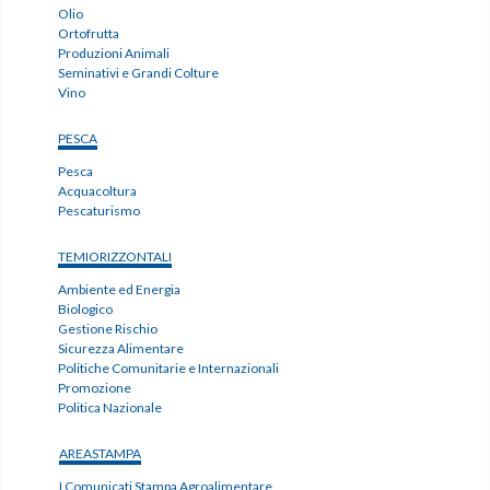
Olio
Ortofrutta
Produzioni Animali
Seminativi e Grandi Colture
Vino
PESCA
Pesca
Acquacoltura
Pescaturismo
TEMIORIZZONTALI
Ambiente ed Energia
Biologico
Gestione Rischio
Sicurezza Alimentare
Politiche Comunitarie e Internazionali
Promozione
Politica Nazionale
AREASTAMPA
I Comunicati Stampa Agroalimentare