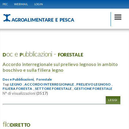
PEC
WEBMAIL
LOGIN
AGROALIMENTARE E PESCA
Doc e Pubblicazioni - FORESTALE
Accordo interregionale sul prelievo legnoso in ambito
boschivo e sulla filiera legno
Doc e Pubblicazioni,
Forestale
Tag:
LEGNO
,
ACCORDO INTERREGIONALE
,
PRELIEVO LEGNOSO
,
FILIERA FORESTA
,
SETTORE FORESTALE
,
GESTIONE FORESTALE
N° di visualizzazioni
(3517)
LEGGI
filoDIRETTO